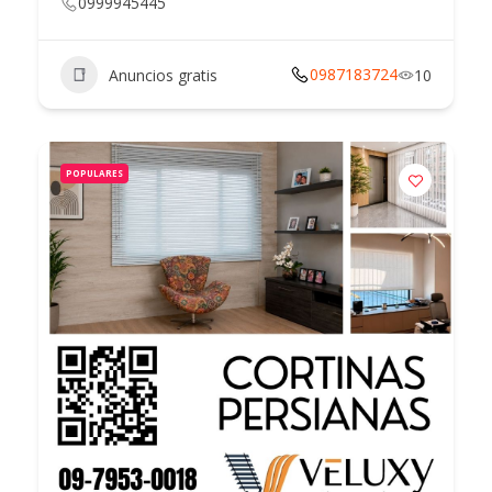
0999945445
0987183724
Anuncios gratis
10
POPULARES