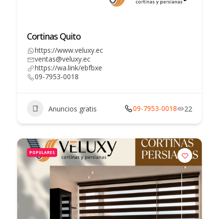
Cortinas Quito
https://www.veluxy.ec
ventas@veluxy.ec
https://wa.link/ebfbxe
09-7953-0018
09-7953-0018
Anuncios gratis
22
POPULARES