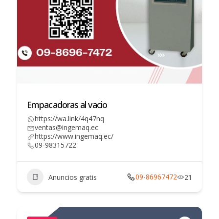
Empacadoras al vacio
https://wa.link/4q47nq
ventas@ingemaq.ec
https://www.ingemaq.ec/
09-98315722
09-86967472
Anuncios gratis
21