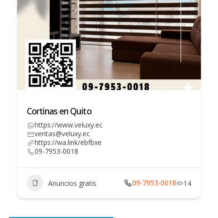
Cortinas en Quito
https://www.veluxy.ec
ventas@veluxy.ec
https://wa.link/ebfbxe
09-7953-0018
09-7953-0018
Anuncios gratis
14